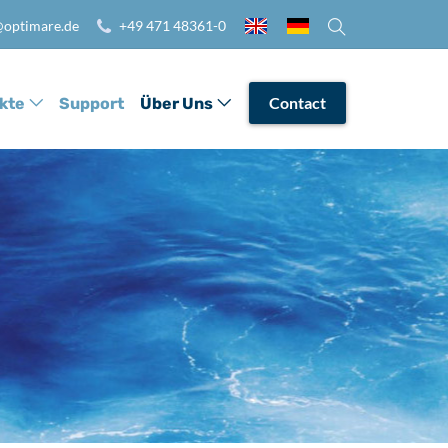
optimare.de
+49 471 48361-0
Contact
kte
Support
Über Uns