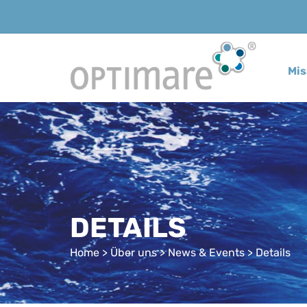
Mi
DETAILS
Home
>
Über uns
>
News & Events
> Details