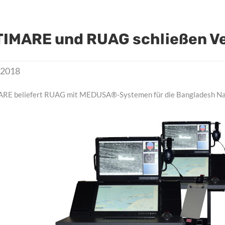
IMARE und RUAG schließen V
, 2018
E beliefert RUAG mit MEDUSA®-Systemen für die Bangladesh Na