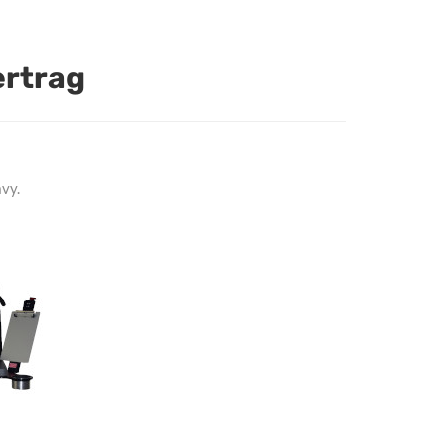
ertrag
vy.